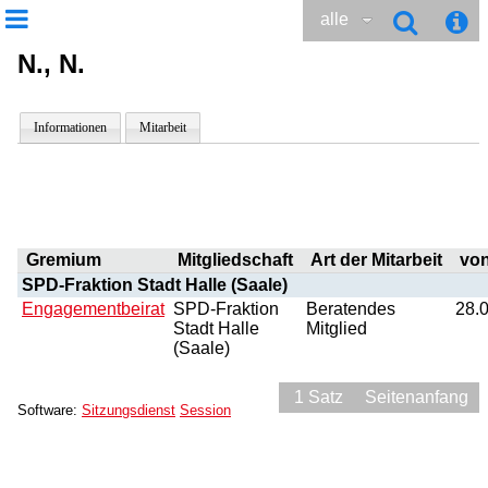
alle
N., N.
Informationen
Mitarbeit
Gremium
Mitgliedschaft
Art der Mitarbeit
vo
SPD-Fraktion Stadt Halle (Saale)
Engagementbeirat
SPD-Fraktion
Beratendes
28.
Stadt Halle
Mitglied
(Saale)
1 Satz
Seitenanfang
Software:
Sitzungsdienst
Session