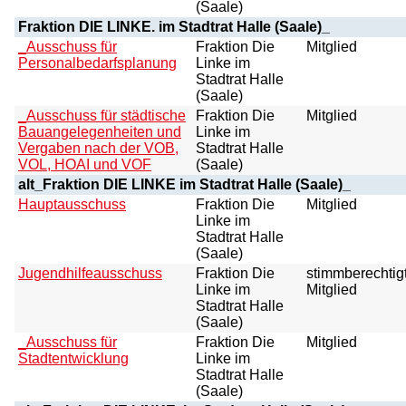
(Saale)
Fraktion DIE LINKE. im Stadtrat Halle (Saale)_
_Ausschuss für
Fraktion Die
Mitglied
Personalbedarfsplanung
Linke im
Stadtrat Halle
(Saale)
_Ausschuss für städtische
Fraktion Die
Mitglied
Bauangelegenheiten und
Linke im
Vergaben nach der VOB,
Stadtrat Halle
VOL, HOAI und VOF
(Saale)
alt_Fraktion DIE LINKE im Stadtrat Halle (Saale)_
Hauptausschuss
Fraktion Die
Mitglied
Linke im
Stadtrat Halle
(Saale)
Jugendhilfeausschuss
Fraktion Die
stimmberechtig
Linke im
Mitglied
Stadtrat Halle
(Saale)
_Ausschuss für
Fraktion Die
Mitglied
Stadtentwicklung
Linke im
Stadtrat Halle
(Saale)