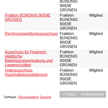
BÜNDNIS
90/DIE
GRÜNEN
Fraktion BÜNDNIS 90/DIE
Fraktion
Mitglied
GRÜNEN
BÜNDNIS
90/DIE
GRÜNEN
Rechnungsprüfungsausschuss
Fraktion
Mitglied
BÜNDNIS
90/DIE
GRÜNEN
Ausschuss für Finanzen,
Fraktion
Mitglied
städtische
BÜNDNIS
Beteiligungsverwaltung und
90/DIE
Liegenschaften
GRÜNEN
Unterausschuss
Fraktion
Mitglied
Haushaltskonsolidierung
BÜNDNIS
90/DIE
GRÜNEN
7 Sätze
Seitenanfang
Software:
Sitzungsdienst
Session