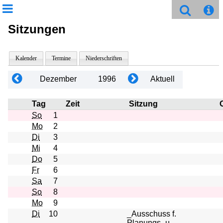
Sitzungen
Kalender
Termine
Niederschriften
Dezember
1996
Aktuell
Tag
Zeit
Sitzung
So
1
Mo
2
Di
3
Mi
4
Do
5
Fr
6
Sa
7
So
8
Mo
9
Di
10
_Ausschuss f.
Planungs- u.