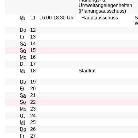
Umweltangelegenheiten
(Planungsausschuss)
Mi
11
16:00-18:30 Uhr
_Hauptausschuss
S
W
Do
12
Fr
13
Sa
14
So
15
Mo
16
Di
17
Mi
18
Stadtrat
Do
19
Fr
20
Sa
21
So
22
Mo
23
Di
24
Mi
25
Do
26
Fr
27