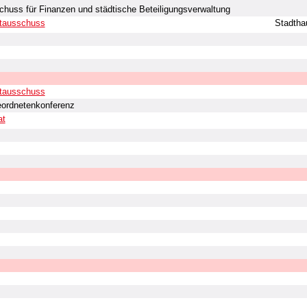
huss für Finanzen und städtische Beteiligungsverwaltung
tausschuss
Stadtha
tausschuss
ordnetenkonferenz
at