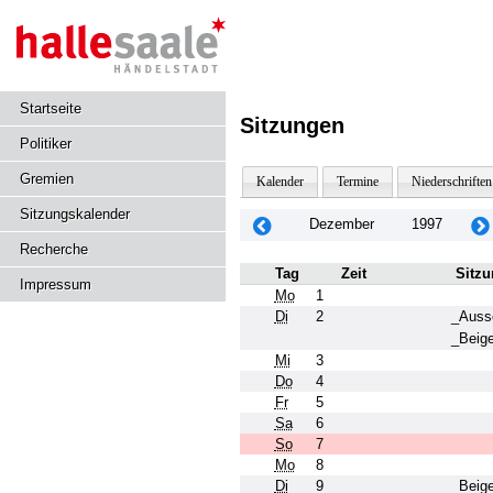
Startseite
Sitzungen
Politiker
Gremien
Kalender
Termine
Niederschriften
Sitzungskalender
Dezember
1997
Recherche
Tag
Zeit
Sitzu
Impressum
Mo
1
Di
2
_Aussc
_Beige
Mi
3
Do
4
Fr
5
Sa
6
So
7
Mo
8
Di
9
_Beige