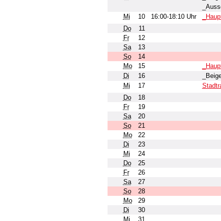
_Aussc
Mi
10
16:00-18:10 Uhr
_Haup
Do
11
Fr
12
Sa
13
So
14
Mo
15
_Haup
Di
16
_Beige
Mi
17
Stadtr
Do
18
Fr
19
Sa
20
So
21
Mo
22
Di
23
Mi
24
Do
25
Fr
26
Sa
27
So
28
Mo
29
Di
30
Mi
31