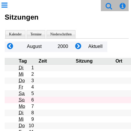
Sitzungen
Kalender
Termine
Niederschriften
August
2000
Aktuell
Tag
Zeit
Sitzung
Ort
Di
1
Mi
2
Do
3
Fr
4
Sa
5
So
6
Mo
7
Di
8
Mi
9
Do
10