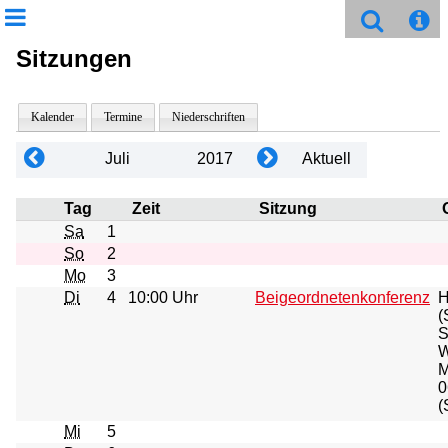
Sitzungen
Kalender
Termine
Niederschriften
Juli
2017
Aktuell
Tag
Zeit
Sitzung
Sa
1
So
2
Mo
3
Di
4
10:00 Uhr
Beigeordnetenkonferenz
H
(
S
W
M
0
(
Mi
5