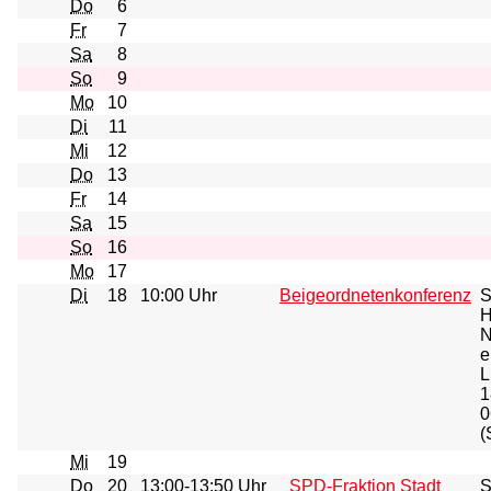
Do
6
Fr
7
Sa
8
So
9
Mo
10
Di
11
Mi
12
Do
13
Fr
14
Sa
15
So
16
Mo
17
Di
18
10:00 Uhr
Beigeordnetenkonferenz
S
H
N
e
L
1
0
(
Mi
19
Do
20
13:00-13:50 Uhr
_SPD-Fraktion Stadt
S