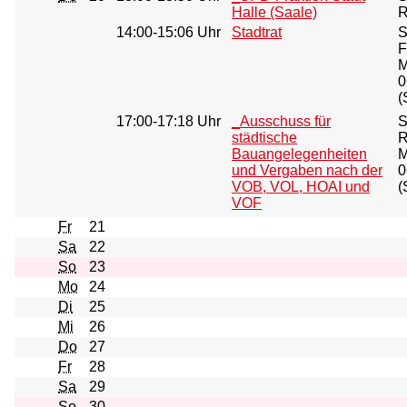
Halle (Saale)
R
14:00-15:06 Uhr
Stadtrat
S
F
M
0
(
17:00-17:18 Uhr
_Ausschuss für
S
städtische
R
Bauangelegenheiten
M
und Vergaben nach der
0
VOB, VOL, HOAI und
(
VOF
Fr
21
Sa
22
So
23
Mo
24
Di
25
Mi
26
Do
27
Fr
28
Sa
29
So
30