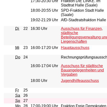
17:30-20:30 Uhr
Fraktion DIE LINKE. im
Stadtrat Halle (Saale)
18:00-20:55 Uhr
SPD-Fraktion Stadt Halle
(Saale)
19:02-21:29 Uhr
AfD-Stadtratsfraktion Halle
Di
22
16:30 Uhr
Ausschuss für Finanzen,
städtische
Beteiligungsverwaltung un
Liegenschaften
Mi
23
16:00-17:20 Uhr
Hauptausschuss
Do
24
Rechnungsprüfungsaussc
16:00-17:04 Uhr
Ausschuss für städtische
Bauangelegenheiten und
Vergaben
18:00 Uhr
Jugendhilfeausschuss
Fr
25
Sa
26
So
27
Mo
28
17:00-19:00 Uhr
Fraktion Freie Demokraten