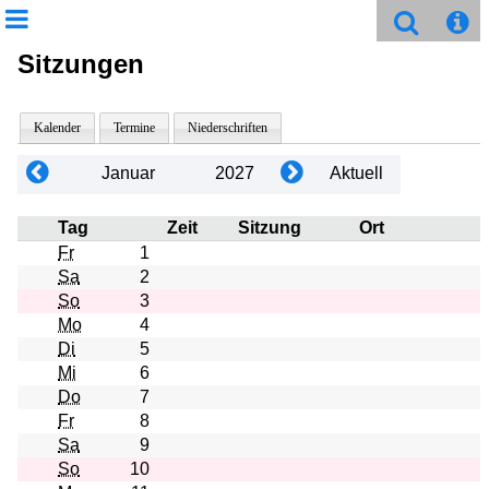
Sitzungen
Kalender
Termine
Niederschriften
Januar
2027
Aktuell
Tag
Zeit
Sitzung
Ort
Fr
1
Sa
2
So
3
Mo
4
Di
5
Mi
6
Do
7
Fr
8
Sa
9
So
10