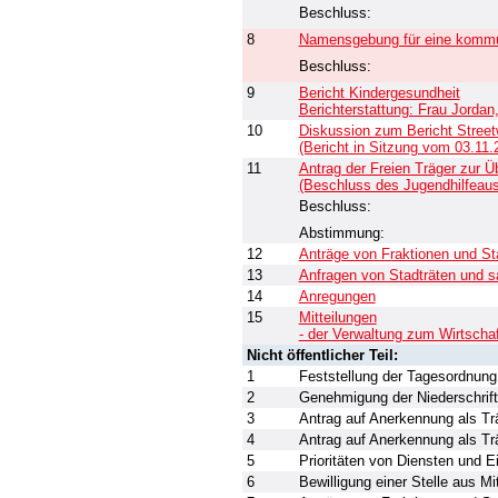
Beschluss:
8
Namensgebung für eine kommuna
Beschluss:
9
Bericht Kindergesundheit
Berichterstattung: Frau Jorda
10
Diskussion zum Bericht Street
(Bericht in Sitzung vom 03.11.
11
Antrag der Freien Träger zur Üb
(Beschluss des Jugendhilfeau
Beschluss:
Abstimmung:
12
Anträge von Fraktionen und St
13
Anfragen von Stadträten und 
14
Anregungen
15
Mitteilungen
- der Verwaltung zum Wirtscha
Nicht öffentlicher Teil:
1
Feststellung der Tagesordnung
2
Genehmigung der Niederschrif
3
Antrag auf Anerkennung als Tr
4
Antrag auf Anerkennung als Tr
5
Prioritäten von Diensten und E
6
Bewilligung einer Stelle aus M