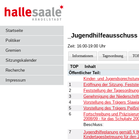
Startseite
_Jugendhilfeausschuss 
Politiker
Zeit: 16:00-19:00 Uhr
Gremien
Informationen
Tagesordnung
TOP
Sitzungskalender
TOP
Inhalt
Recherche
Öffentlicher Teil:
Kinder- und Jugendsprechstun
Impressum
1
Eröffnung der Sitzung, Festst
2
Feststellung der Tagesordnung
3
Genehmigung der Niederschrif
4
Vorstellung des Trägers Slawia
5
Vorstellung des Trägers Peißni
6
Fortschreibung und Präzisierun
2008/09 - für das Schuljahr 20
Beschluss:
7
Jugendhilfeplanung gemäß § 80
Kindertagesbetreuung für den 