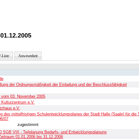
01.12.2005
-Liste
Anwesenheit
de
ellung der Ordnungsmäßigkeit der Einladung und der Beschlussfähigkeit
t vom 03. November 2005
 Kulturzentrum e.V.
tzhaus e.V.
g des mittelfristigen Schulentwicklungsplanes der Stadt Halle (Saale) für die 
06/07
zugestimmt
 SGB VIII - Teilplanung Bedarfs- und Entwicklungsplanung
Zeitraum 01.01.2006 bis 31.12.2006