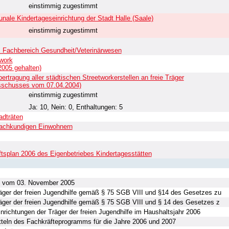
einstimmig zugestimmt
le Kindertageseinrichtung der Stadt Halle (Saale)
einstimmig zugestimmt
n, Fachbereich Gesundheit/Veterinärwesen
work
2005 gehalten)
ertragung aller städtischen Streetworkerstellen an freie Träger
sschusses vom 07.04.2004)
einstimmig zugestimmt
Ja: 10, Nein: 0, Enthaltungen: 5
adträten
sachkundigen Einwohnern
ftsplan 2006 des Eigenbetriebes Kindertagesstätten
t vom 03. November 2005
äger der freien Jugendhilfe gemäß § 75 SGB VIII und §14 des Gesetzes zu
äger der freien Jugendhilfe gemäß § 75 SGB VIII und § 14 des Gesetzes z
inrichtungen der Träger der freien Jugendhilfe im Haushaltsjahr 2006
itteln des Fachkräfteprogramms für die Jahre 2006 und 2007