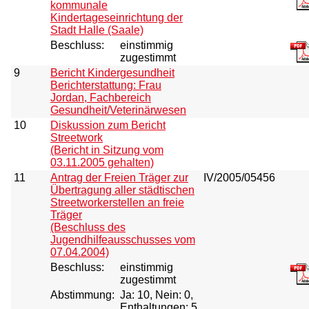
kommunale
Kindertageseinrichtung der
Stadt Halle (Saale)
Beschluss:
einstimmig
zugestimmt
9
Bericht Kindergesundheit
Berichterstattung: Frau
Jordan, Fachbereich
Gesundheit/Veterinärwesen
10
Diskussion zum Bericht
Streetwork
(Bericht in Sitzung vom
03.11.2005 gehalten)
11
Antrag der Freien Träger zur
IV/2005/05456
Übertragung aller städtischen
Streetworkerstellen an freie
Träger
(Beschluss des
Jugendhilfeausschusses vom
07.04.2004)
Beschluss:
einstimmig
zugestimmt
Abstimmung:
Ja: 10, Nein: 0,
Enthaltungen: 5