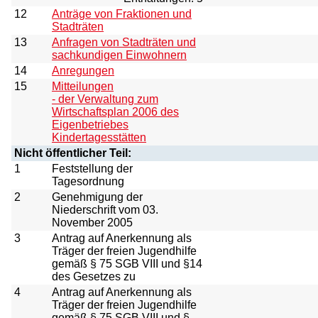
12
Anträge von Fraktionen und
Stadträten
13
Anfragen von Stadträten und
sachkundigen Einwohnern
14
Anregungen
15
Mitteilungen
- der Verwaltung zum
Wirtschaftsplan 2006 des
Eigenbetriebes
Kindertagesstätten
Nicht öffentlicher Teil:
1
Feststellung der
Tagesordnung
2
Genehmigung der
Niederschrift vom 03.
November 2005
3
Antrag auf Anerkennung als
Träger der freien Jugendhilfe
gemäß § 75 SGB VIII und §14
des Gesetzes zu
4
Antrag auf Anerkennung als
Träger der freien Jugendhilfe
gemäß § 75 SGB VIII und §