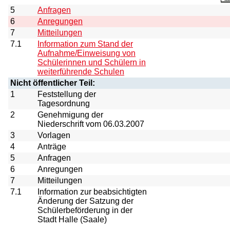
5
Anfragen
6
Anregungen
7
Mitteilungen
7.1
Information zum Stand der
Aufnahme/Einweisung von
Schülerinnen und Schülern in
weiterführende Schulen
Nicht öffentlicher Teil:
1
Feststellung der
Tagesordnung
2
Genehmigung der
Niederschrift vom 06.03.2007
3
Vorlagen
4
Anträge
5
Anfragen
6
Anregungen
7
Mitteilungen
7.1
Information zur beabsichtigten
Änderung der Satzung der
Schülerbeförderung in der
Stadt Halle (Saale)