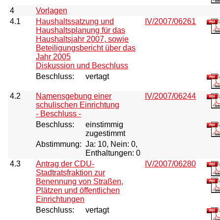
4
Vorlagen
4.1
Haushaltssatzung und
IV/2007/06261
Haushaltsplanung für das
Haushaltsjahr 2007, sowie
Beteiligungsbericht über das
Jahr 2005
Diskussion und Beschluss
Beschluss:
vertagt
4.2
Namensgebung einer
IV/2007/06244
schulischen Einrichtung
- Beschluss -
Beschluss:
einstimmig
zugestimmt
Abstimmung:
Ja: 10, Nein: 0,
Enthaltungen: 0
4.3
Antrag der CDU-
IV/2007/06280
Stadtratsfraktion zur
Benennung von Straßen,
Plätzen und öffentlichen
Einrichtungen
Beschluss:
vertagt