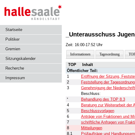
Startseite
_Unterausschuss Jugend
Politiker
Zeit: 16:00-17:52 Uhr
Gremien
Informationen
Tagesordnung
TOP
Sitzungskalender
TOP
Inhalt
Recherche
Öffentlicher Teil:
1
Eröffnung der Sitzung, Festst
Impressum
2
Feststellung der Tagesordnung
3
Genehmigung der Niederschrif
Beschluss:
*
Behandlung des TOP 8.3
4
Beratung zur Weiterarbeit der
5
Beschlussvorlagen
6
Anträge von Fraktionen und Mi
7
schriftliche Anfragen von Frak
8
Mitteilungen
8.1
Prüfaufträge und Handlungsemp