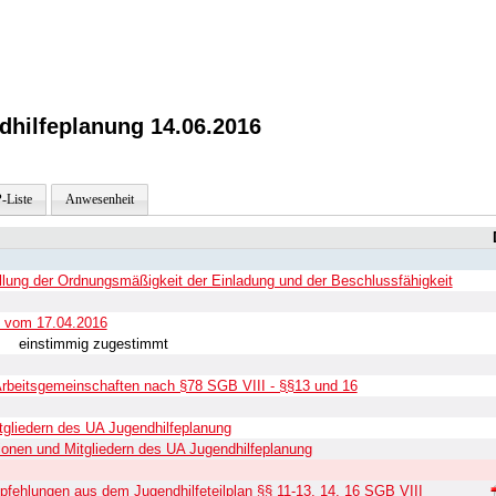
hilfeplanung 14.06.2016
-Liste
Anwesenheit
ellung der Ordnungsmäßigkeit der Einladung und der Beschlussfähigkeit
t vom 17.04.2016
einstimmig zugestimmt
 Arbeitsgemeinschaften nach §78 SGB VIII - §§13 und 16
tgliedern des UA Jugendhilfeplanung
tionen und Mitgliedern des UA Jugendhilfeplanung
fehlungen aus dem Jugendhilfeteilplan §§ 11-13, 14, 16 SGB VIII