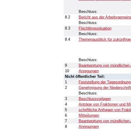
Beschluss:
8.2
Bericht aus der Arbeitsgemein
Beschluss:
8.3
Flüchtlingssituation
Beschluss:
8.4
Themenausblick für zukünftige
Beschluss:
9
Beantwortung von mündlichen 
10
Anregungen
Nicht öffentlicher Teil:
1
Feststellung der Tagesordnung
2
Genehmigung der Niederschrif
Beschluss:
3
Beschlussvorlagen
4
Anträge von Fraktionen und Mi
5
schriftliche Anfragen von Frak
6
Mitteilungen
7
Beantwortung von mündlichen 
8
Anregungen