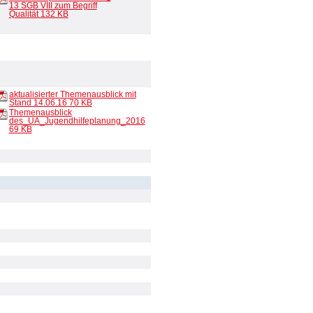
13 SGB VIII zum Begriff
Qualität
132 KB
aktualisierter Themenausblick mit
Stand 14.06.16
70 KB
Themenausblick
des_UA_Jugendhilfeplanung_2016
69 KB