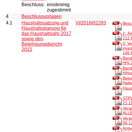
Beschluss:
einstimmig
zugestimmt
4
Beschlussvorlagen
4.1
Haushaltssatzung und
VI/2016/02283
Besc
Haushaltsplanung für
das Haushaltsjahr 2017
2. Ä
212 
sowie den
3. V
Beteiligungsbericht
inve
2015
145 
Band
HHj 
Band
HHsa
Bete
Hall
Haus
STPL
21.1
Verä
ALL
Verä
06.1
Antw