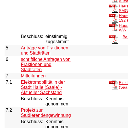
Aufs
Haus
SM
Haus
192 
Haus
WW
Beschluss:
einstimmig
Be
zugestimmt
5
Anträge von Fraktionen
und Stadträten
6
schriftliche Anfragen von
Fraktionen und
Stadträten
7
Mitteilungen
7.1
Elektromobilität in der
Elekt
Stadt Halle (Saale) -
(Saa
Aktueller Sachstand
Beschluss:
Kenntnis
genommen
7.2
Projekt zur
Studierendengewinnung
Beschluss:
Kenntnis
genommen