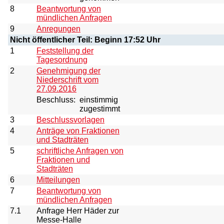
8
Beantwortung von
mündlichen Anfragen
9
Anregungen
Nicht öffentlicher Teil: Beginn 17:52 Uhr
1
Feststellung der
Tagesordnung
2
Genehmigung der
Niederschrift vom
27.09.2016
Beschluss:
einstimmig
zugestimmt
3
Beschlussvorlagen
4
Anträge von Fraktionen
und Stadträten
5
schriftliche Anfragen von
Fraktionen und
Stadträten
6
Mitteilungen
7
Beantwortung von
mündlichen Anfragen
7.1
Anfrage Herr Häder zur
Messe-Halle