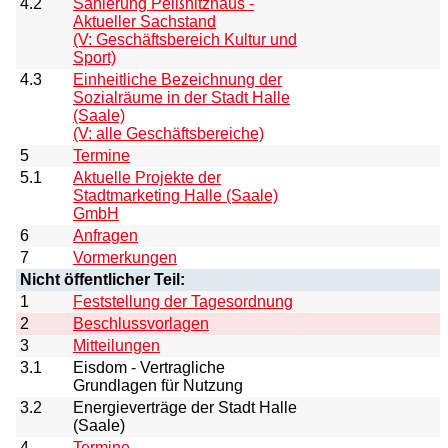
4.2
Sanierung Peißnitzhaus -
Aktueller Sachstand
(V: Geschäftsbereich Kultur und
Sport)
4.3
Einheitliche Bezeichnung der
Sozialräume in der Stadt Halle
(Saale)
(V: alle Geschäftsbereiche)
5
Termine
5.1
Aktuelle Projekte der
Stadtmarketing Halle (Saale)
GmbH
6
Anfragen
7
Vormerkungen
Nicht öffentlicher Teil:
1
Feststellung der Tagesordnung
2
Beschlussvorlagen
3
Mitteilungen
3.1
Eisdom - Vertragliche
Grundlagen für Nutzung
3.2
Energieverträge der Stadt Halle
(Saale)
4
Termine