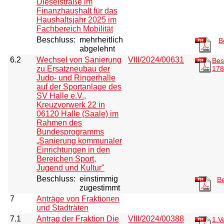
Dieselstraße im
Finanzhaushalt für das
Haushaltsjahr 2025 im
Fachbereich Mobilität
Beschluss:
mehrheitlich
B
abgelehnt
6.2
Wechsel von Sanierung
VIII/2024/00631
Bes
zu Ersatzneubau der
178
Judo- und Ringerhalle
auf der Sportanlage des
SV Halle e.V.,
Kreuzvorwerk 22 in
06120 Halle (Saale) im
Rahmen des
Bundesprogramms
„Sanierung kommunaler
Einrichtungen in den
Bereichen Sport,
Jugend und Kultur"
Beschluss:
einstimmig
Be
zugestimmt
7
Anträge von Fraktionen
und Stadträten
7.1
Antrag der Fraktion Die
VIII/2024/00388
1.V