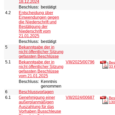
18.12.2024
Beschluss:
bestätigt
4.2
Entscheidung über
Einwendungen gegen
die Niederschrift und
Bestätigung der
Niederschrift vom
21.01.2025
Beschluss:
bestätigt
5
Bekanntgabe der in
nicht öffentlicher Sitzung
gefassten Beschlüsse
5.1
Bekanntgabe der in
VIII/2025/00796
Bes
nicht öffentlicher Sitzung
33 
gefassten Beschlüsse
vom 21.01.2025
Beschluss:
Kenntnis
genommen
6
Beschlussvorlagen
6.1
Genehmigung einer
VIII/2024/00687
Bes
außerplanmäßigen
130
Auszahlung für das
Vorhaben Busschleuse