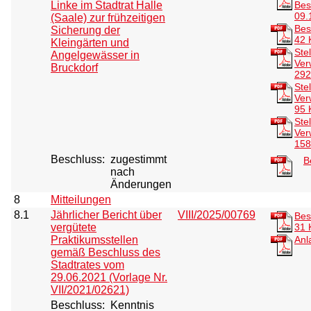
Linke im Stadtrat Halle
Bes
09.
(Saale) zur frühzeitigen
Bes
Sicherung der
42 
Kleingärten und
Ste
Angelgewässer in
Ver
Bruckdorf
292
Ste
Ver
95 
Ste
Ver
158
Beschluss:
zugestimmt
B
nach
Änderungen
8
Mitteilungen
8.1
Jährlicher Bericht über
VIII/2025/00769
Bes
vergütete
31 
Praktikumsstellen
Anl
gemäß Beschluss des
Stadtrates vom
29.06.2021 (Vorlage Nr.
VII/2021/02621)
Beschluss:
Kenntnis