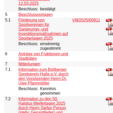
12.03.2025
Beschluss:
bestätigt
5
Beschlussvorlagen
5.1
Förderung von
VIII/2025/00911
Sportvereinen für
Sanierungs- und
Investitionsmaßnahmen auf
Sportanlagen 2025
Beschluss:
einstimmig
zugestimmt
6
Anträge von Fraktionen und
Stadträten
7
Mitteilungen
7.1
Information zum Böllberger
Sportverein Halle e.V. durch
den Vorsitzenden Herrn Dr.
Uwe Pfannmöller
Beschluss:
Kenntnis
genommen
7.2
Information zu den 50.
Halplus Werfertagen 2025
durch Herrn Stefan Person
(stellv. Gesamtleiter) und