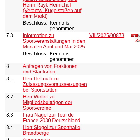
Herrn Rayk Hernichel
(Verantw. Kugelstoßen auf
dem Markt)
Beschluss:
Kenntnis
genommen
7.3
Information zu
VIII/2025/00873
Sportveranstaltungen in den
Monaten April und Mai 2025
Beschluss:
Kenntnis
genommen
8
Anfragen von Fraktionen
und Stadträten
8.1
Herr Helmich zu
Zulassungsvoraussetzungen
bei Sportstätten
8.2
Herr Wolter zu
Mitgliedsbeiträgen der
Sportvereine
8.3
Frau Nagel zur Tour de
France 2030 Deutschland
8.4
Herr Siegel zur Sporthalle
Brandberge
9
Anregungen