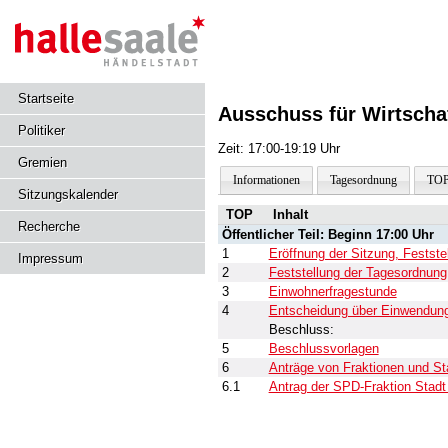
Startseite
Ausschuss für Wirtschaf
Politiker
Zeit: 17:00-19:19 Uhr
Gremien
Informationen
Tagesordnung
TOP
Sitzungskalender
TOP
Inhalt
Recherche
Öffentlicher Teil: Beginn 17:00 Uhr
1
Eröffnung der Sitzung, Festst
Impressum
2
Feststellung der Tagesordnung
3
Einwohnerfragestunde
4
Entscheidung über Einwendunge
Beschluss:
5
Beschlussvorlagen
6
Anträge von Fraktionen und St
6.1
Antrag der SPD-Fraktion Stadt