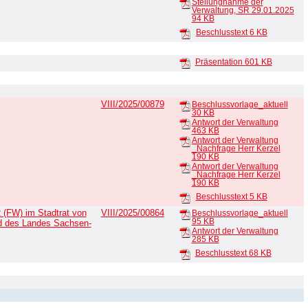
Stellungnahme der
Verwaltung, SR 29.01.2025
94 KB
Beschlusstext
6 KB
Präsentation
601 KB
VIII/2025/00879
Beschlussvorlage_aktuell
30 KB
Antwort der Verwaltung
463 KB
Antwort der Verwaltung
_Nachfrage Herr Kerzel
190 KB
Antwort der Verwaltung
_Nachfrage Herr Kerzel
190 KB
Beschlusstext
5 KB
 (FW) im Stadtrat von
VIII/2025/00864
Beschlussvorlage_aktuell
95 KB
nd des Landes Sachsen-
Antwort der Verwaltung
285 KB
Beschlusstext
68 KB