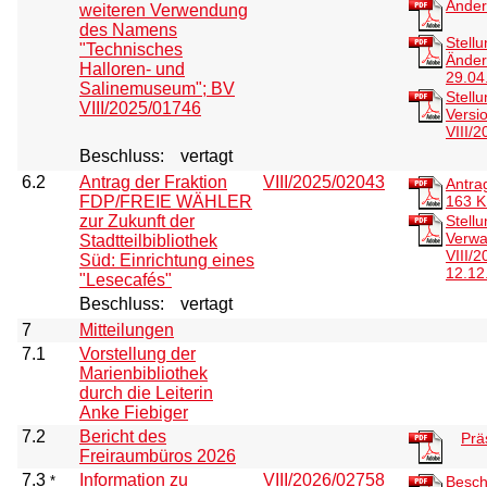
Änder
weiteren Verwendung
des Namens
Stell
"Technisches
Änder
Halloren- und
29.04
Salinemuseum"; BV
Stell
VIII/2025/01746
Versi
VIII/
Beschluss:
vertagt
6.2
Antrag der Fraktion
VIII/2025/02043
Antra
FDP/FREIE WÄHLER
163 
zur Zukunft der
Stell
Verwa
Stadtteilbibliothek
VIII/
Süd: Einrichtung eines
12.12
"Lesecafés"
Beschluss:
vertagt
7
Mitteilungen
7.1
Vorstellung der
Marienbibliothek
durch die Leiterin
Anke Fiebiger
7.2
Bericht des
Prä
Freiraumbüros 2026
7.3
Information zu
VIII/2026/02758
*
Besch