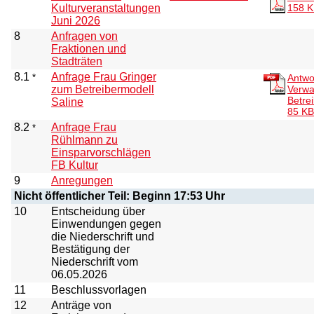
Kulturveranstaltungen
158 
Juni 2026
8
Anfragen von
Fraktionen und
Stadträten
8.1
Anfrage Frau Gringer
*
Antwo
zum Betreibermodell
Verwa
Betre
Saline
85 KB
8.2
Anfrage Frau
*
Rühlmann zu
Einsparvorschlägen
FB Kultur
9
Anregungen
Nicht öffentlicher Teil: Beginn 17:53 Uhr
10
Entscheidung über
Einwendungen gegen
die Niederschrift und
Bestätigung der
Niederschrift vom
06.05.2026
11
Beschlussvorlagen
12
Anträge von