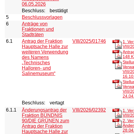
06.05.2026
Beschluss:
bestätigt
5
Beschlussvorlagen
6
Anträge von
Fraktionen und
Stadträten
6.1
Antrag der Fraktion
VIII/2025/01746
1. Ve
Hauptsache Halle zur
VIII/
weiteren Verwendung
Antra
148 
des Namens
Stell
„Technisches
Verwa
Halloren- und
VIII/
Salinemuseum“
16.10
Stell
Verwa
VIII/
24.04
Beschluss:
vertagt
6.1.1
Änderungsantrag der
VIII/2026/02392
1. Ve
Fraktion BÜNDNIS
VIII/
90/DIE GRÜNEN zum
2. Ve
Änder
Antrag der Fraktion
28.04
Hauptsache Halle zur