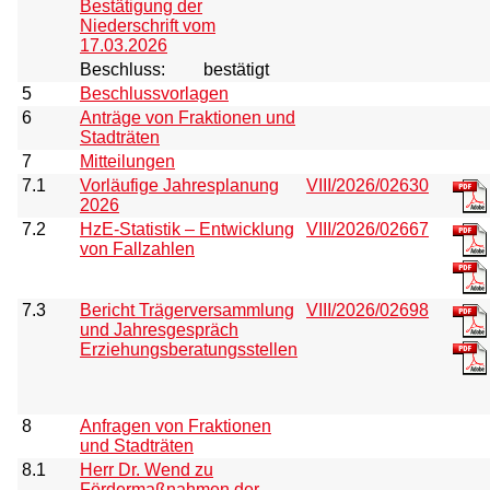
Bestätigung der
Niederschrift vom
17.03.2026
Beschluss:
bestätigt
5
Beschlussvorlagen
6
Anträge von Fraktionen und
Stadträten
7
Mitteilungen
7.1
Vorläufige Jahresplanung
VIII/2026/02630
2026
7.2
HzE-Statistik – Entwicklung
VIII/2026/02667
von Fallzahlen
7.3
Bericht Trägerversammlung
VIII/2026/02698
und Jahresgespräch
Erziehungsberatungsstellen
8
Anfragen von Fraktionen
und Stadträten
8.1
Herr Dr. Wend zu
Fördermaßnahmen der