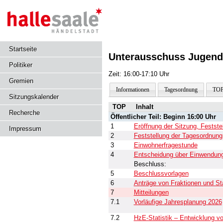
Startseite
Unterausschuss Jugendh
Politiker
Zeit: 16:00-17:10 Uhr
Gremien
Informationen
Tagesordnung
TOP
Sitzungskalender
TOP
Inhalt
Recherche
Öffentlicher Teil: Beginn 16:00 Uhr
1
Eröffnung der Sitzung, Festst
Impressum
2
Feststellung der Tagesordnung
3
Einwohnerfragestunde
4
Entscheidung über Einwendunge
Beschluss:
5
Beschlussvorlagen
6
Anträge von Fraktionen und St
7
Mitteilungen
7.1
Vorläufige Jahresplanung 2026
7.2
HzE-Statistik – Entwicklung vo