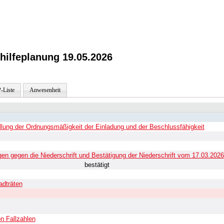
ilfeplanung 19.05.2026
-Liste
Anwesenheit
ellung der Ordnungsmäßigkeit der Einladung und der Beschlussfähigkeit
n gegen die Niederschrift und Bestätigung der Niederschrift vom 17.03.2026
bestätigt
adträten
n Fallzahlen