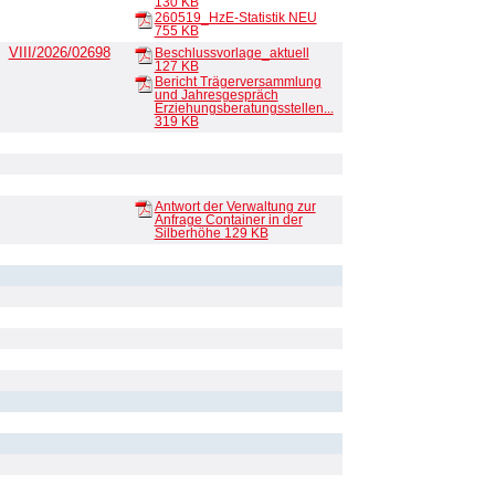
130 KB
260519_HzE-Statistik NEU
755 KB
VIII/2026/02698
Beschlussvorlage_aktuell
127 KB
Bericht Trägerversammlung
und Jahresgespräch
Erziehungsberatungsstellen...
319 KB
Antwort der Verwaltung zur
Anfrage Container in der
Silberhöhe
129 KB