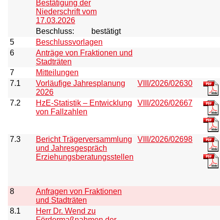
Bestätigung der
Niederschrift vom
17.03.2026
Beschluss:
bestätigt
5
Beschlussvorlagen
6
Anträge von Fraktionen und
Stadträten
7
Mitteilungen
7.1
Vorläufige Jahresplanung
VIII/2026/02630
2026
7.2
HzE-Statistik – Entwicklung
VIII/2026/02667
von Fallzahlen
7.3
Bericht Trägerversammlung
VIII/2026/02698
und Jahresgespräch
Erziehungsberatungsstellen
8
Anfragen von Fraktionen
und Stadträten
8.1
Herr Dr. Wend zu
Fördermaßnahmen der