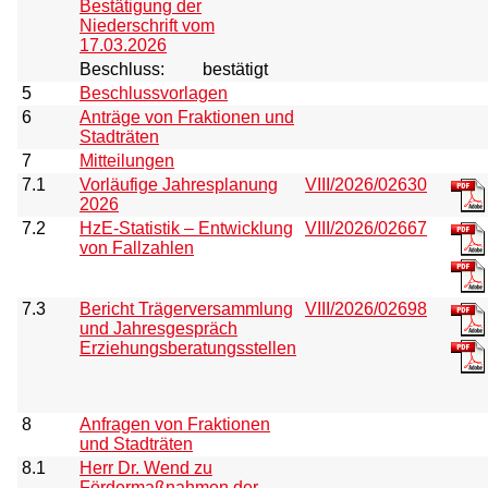
Bestätigung der
Niederschrift vom
17.03.2026
Beschluss:
bestätigt
5
Beschlussvorlagen
6
Anträge von Fraktionen und
Stadträten
7
Mitteilungen
7.1
Vorläufige Jahresplanung
VIII/2026/02630
2026
7.2
HzE-Statistik – Entwicklung
VIII/2026/02667
von Fallzahlen
7.3
Bericht Trägerversammlung
VIII/2026/02698
und Jahresgespräch
Erziehungsberatungsstellen
8
Anfragen von Fraktionen
und Stadträten
8.1
Herr Dr. Wend zu
Fördermaßnahmen der