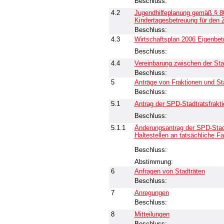
Beschluss:
4.2
Jugendhilfeplanung gemäß § 80
Kindertagesbetreuung für den 
Beschluss:
4.3
Wirtschaftsplan 2006 Eigenbet
Beschluss:
4.4
Vereinbarung zwischen der Stad
Beschluss:
5
Anträge von Fraktionen und St
Beschluss:
5.1
Antrag der SPD-Stadtratsfrakt
Beschluss:
5.1.1
Änderungsantrag der SPD-Stad
Haltestellen an tatsächliche F
Beschluss:
Abstimmung:
6
Anfragen von Stadträten
Beschluss:
7
Anregungen
Beschluss:
8
Mitteilungen
Beschluss: