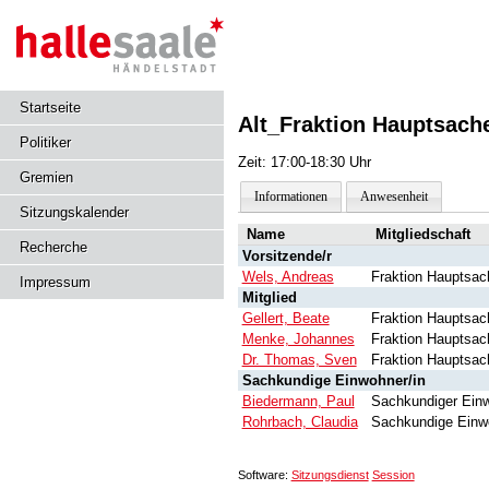
Startseite
Alt_Fraktion Hauptsache
Politiker
Zeit: 17:00-18:30 Uhr
Gremien
Informationen
Anwesenheit
Sitzungskalender
Name
Mitgliedschaft
Recherche
Vorsitzende/r
Wels, Andreas
Fraktion Hauptsac
Impressum
Mitglied
Gellert, Beate
Fraktion Hauptsac
Menke, Johannes
Fraktion Hauptsac
Dr. Thomas, Sven
Fraktion Hauptsac
Sachkundige Einwohner/in
Biedermann, Paul
Sachkundiger Ein
Rohrbach, Claudia
Sachkundige Einw
Software:
Sitzungsdienst
Session