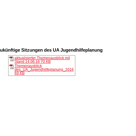
zukünftige Sitzungen des UA Jugendhilfeplanung
6
aktualisierter Themenausblick mit
Stand 14.06.16
70 KB
Themenausblick
des_UA_Jugendhilfeplanung_2016
69 KB