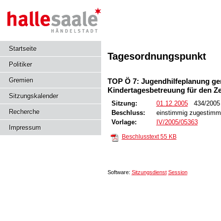
Startseite
Tagesordnungspunkt
Politiker
Gremien
TOP Ö 7: Jugendhilfeplanung gem
Kindertagesbetreuung für den Ze
Sitzungskalender
Sitzung:
01.12.2005
434/200
Recherche
Beschluss:
einstimmig zugestimm
Vorlage:
IV/2005/05363
Impressum
Beschlusstext
55 KB
Software:
Sitzungsdienst
Session