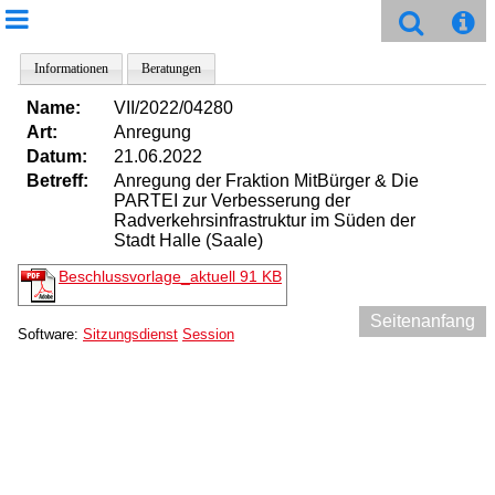
Informationen
Beratungen
Name:
VII/2022/04280
Art:
Anregung
Datum:
21.06.2022
Betreff:
Anregung der Fraktion MitBürger & Die
PARTEI zur Verbesserung der
Radverkehrsinfrastruktur im Süden der
Stadt Halle (Saale)
Beschlussvorlage_aktuell
91 KB
Seitenanfang
Software:
Sitzungsdienst
Session