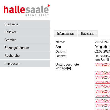
Startseite
Politiker
Informationen
Beratungen
Gremien
Name:
VIII/2024/
Art:
Dringlichke
Sitzungskalender
Datum:
02.09.202
Recherche
Betreff:
Haushaltsk
den Beteil
Impressum
Untergeordnete
VIII/2024
Vorlage(n)
VIII/2024
VIII/2024
VIII/2024
VIII/2024
VIII/2024
VIII/2024
VIII/2024
VIII/2024