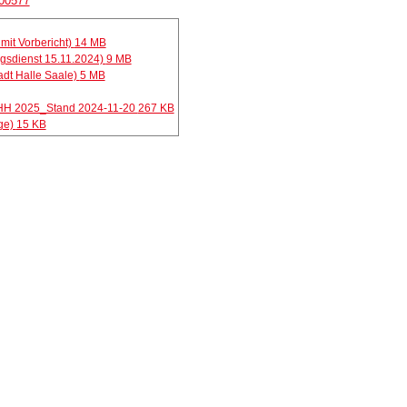
/00577
mit Vorbericht)
14 MB
ngsdienst 15.11.2024)
9 MB
adt Halle Saale)
5 MB
 HH 2025_Stand 2024-11-20
267 KB
ge)
15 KB