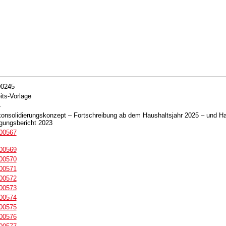
00245
its-Vorlage
4
onsolidierungskonzept – Fortschreibung ab dem Haushaltsjahr 2025 – und Ha
igungsbericht 2023
/00567
/00569
/00570
/00571
/00572
/00573
/00574
/00575
/00576