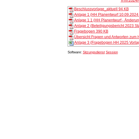
VIII/2024
Beschlussvorlage_aktuell
94 KB
Anlage 1 (HH Planentwurf 10.09.2024 
Anlage 1.1 (HH Planentwurf - Änderu
Anlage 2 (Beteiligungsbericht 2023 St
Fragebogen
390 KB
Übersicht Fragen und Antworten zum
Anlage 3 (Fragebogen HH 2025 Vorla
Software:
Sitzungsdienst
Session