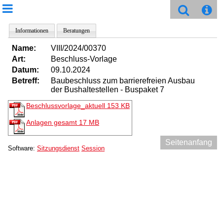
Informationen
Beratungen
Name:
VIII/2024/00370
Art:
Beschluss-Vorlage
Datum:
09.10.2024
Betreff:
Baubeschluss zum barrierefreien Ausbau
der Bushaltestellen - Buspaket 7
Beschlussvorlage_aktuell
153 KB
Anlagen gesamt
17 MB
Seitenanfang
Software:
Sitzungsdienst
Session