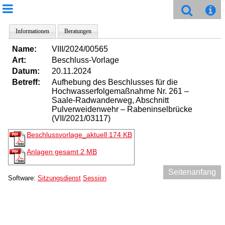
Informationen
Beratungen
Name:
VIII/2024/00565
Art:
Beschluss-Vorlage
Datum:
20.11.2024
Betreff:
Aufhebung des Beschlusses für die
Hochwasserfolgemaßnahme Nr. 261 –
Saale-Radwanderweg, Abschnitt
Pulverweidenwehr – Rabeninselbrücke
(VII/2021/03117)
Beschlussvorlage_aktuell
174 KB
Anlagen gesamt
2 MB
Seitenanfang
Software:
Sitzungsdienst
Session