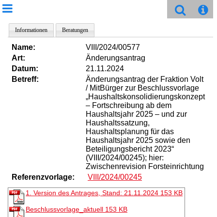
Informationen
Beratungen
Name:
VIII/2024/00577
Art:
Änderungsantrag
Datum:
21.11.2024
Betreff:
Änderungsantrag der Fraktion Volt
/ MitBürger zur Beschlussvorlage
„Haushaltskonsolidierungskonzept
– Fortschreibung ab dem
Haushaltsjahr 2025 – und zur
Haushaltssatzung,
Haushaltsplanung für das
Haushaltsjahr 2025 sowie den
Beteiligungsbericht 2023“
(VIII/2024/00245); hier:
Zwischenrevision Forsteinrichtung
Referenzvorlage:
VIII/2024/00245
1. Version des Antrages, Stand: 21.11.2024
153 KB
Beschlussvorlage_aktuell
153 KB