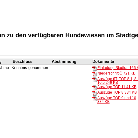
on zu den verfügbaren Hundewiesen im Stadtge
g
Beschluss
Abstimmung
Dokumente
nahme
Kenntnis genommen
Einladung Stadtrat
166 
Niederschrift Ö
721 KB
Auszüge öT, TOP 8.1, 8.
10.5
249 KB
Auszüge TOP 11
41 KB
Auszüge TOP 8
334 KB
Auszüge TOP 9 und 10
334 KB