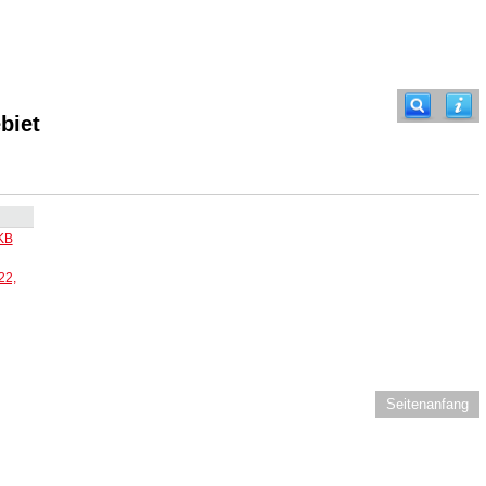
biet
KB
22,
Seitenanfang