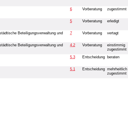
6
Vorberatung
zugestimmt
5
Vorberatung
erledigt
tädtische Beteiligungsverwaltung und
7
Vorberatung
vertagt
tädtische Beteiligungsverwaltung und
4.2
Vorberatung
einstimmig
zugestimmt
5.3
Entscheidung
beraten
5.1
Entscheidung
mehrheitlich
zugestimmt