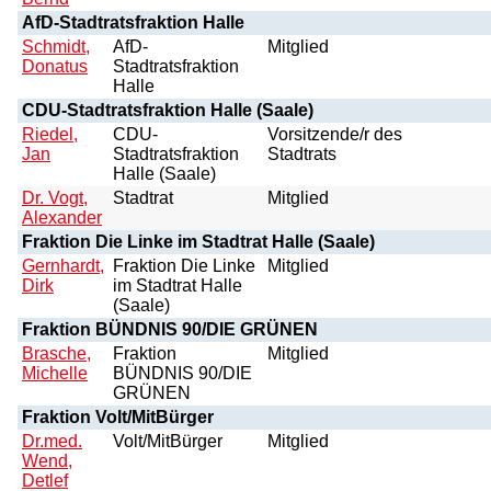
AfD-Stadtratsfraktion Halle
Schmidt,
AfD-
Mitglied
Donatus
Stadtratsfraktion
Halle
CDU-Stadtratsfraktion Halle (Saale)
Riedel,
CDU-
Vorsitzende/r des
Jan
Stadtratsfraktion
Stadtrats
Halle (Saale)
Dr. Vogt,
Stadtrat
Mitglied
Alexander
Fraktion Die Linke im Stadtrat Halle (Saale)
Gernhardt,
Fraktion Die Linke
Mitglied
Dirk
im Stadtrat Halle
(Saale)
Fraktion BÜNDNIS 90/DIE GRÜNEN
Brasche,
Fraktion
Mitglied
Michelle
BÜNDNIS 90/DIE
GRÜNEN
Fraktion Volt/MitBürger
Dr.med.
Volt/MitBürger
Mitglied
Wend,
Detlef