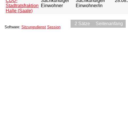
CDU-
Sachkundiger
Sachkundige/r
28.08
Stadtratsfraktion
Einwohner
Einwohner/in
Halle (Saale)
2 Sätze
Seitenanfang
Software:
Sitzungsdienst
Session