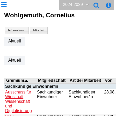
2024-2029
Wohlgemuth, Cornelius
Informationen
Mitarbeit
Aktuell
Aktuell
Gremium
Mitgliedschaft
Art der Mitarbeit
von
Sachkundige Einwohner/in
Ausschuss für
Sachkundiger
Sachkundige/r
28.08
Wirtschaft,
Einwohner
Einwohner/in
Wissenschaft
und
Digitalisierung