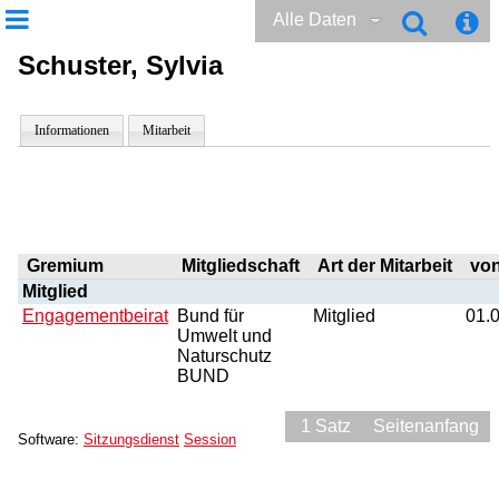
Alle Daten
Schuster, Sylvia
Informationen
Mitarbeit
Gremium
Mitgliedschaft
Art der Mitarbeit
vo
Mitglied
Engagementbeirat
Bund für
Mitglied
01.
Umwelt und
Naturschutz
BUND
1 Satz
Seitenanfang
Software:
Sitzungsdienst
Session