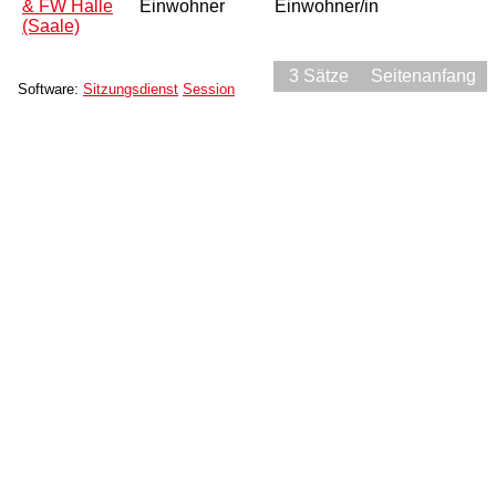
& FW Halle
Einwohner
Einwohner/in
(Saale)
3 Sätze
Seitenanfang
Software:
Sitzungsdienst
Session