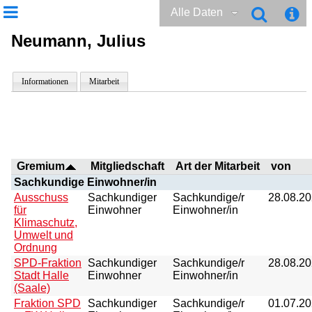
Alle Daten
Neumann, Julius
Informationen
Mitarbeit
Gremium
Mitgliedschaft
Art der Mitarbeit
von
Sachkundige Einwohner/in
Ausschuss
Sachkundiger
Sachkundige/r
28.08.2
für
Einwohner
Einwohner/in
Klimaschutz,
Umwelt und
Ordnung
SPD-Fraktion
Sachkundiger
Sachkundige/r
28.08.2
Stadt Halle
Einwohner
Einwohner/in
(Saale)
Fraktion SPD
Sachkundiger
Sachkundige/r
01.07.2