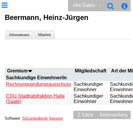
Alle Daten
Beermann, Heinz-Jürgen
Informationen
Mitarbeit
Gremium
Mitgliedschaft
Art der Mi
Sachkundige Einwohner/in
Rechnungsprüfungsausschuss
Sachkundiger
Sachkundi
Einwohner
Einwohner
CDU-Stadtratsfraktion Halle
Sachkundiger
Sachkundi
(Saale)
Einwohner
Einwohner
2 Sätze
Seitenanfang
Software:
Sitzungsdienst
Session