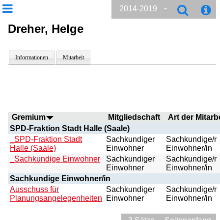
2014-2019
Dreher, Helge
Informationen
Mitarbeit
Gremium
Mitgliedschaft
Art der Mitarb
SPD-Fraktion Stadt Halle (Saale)
_SPD-Fraktion Stadt
Sachkundiger
Sachkundige/r
Halle (Saale)
Einwohner
Einwohner/in
_Sachkundige Einwohner
Sachkundiger
Sachkundige/r
Einwohner
Einwohner/in
Sachkundige Einwohner/in
Ausschuss für
Sachkundiger
Sachkundige/r
Planungsangelegenheiten
Einwohner
Einwohner/in