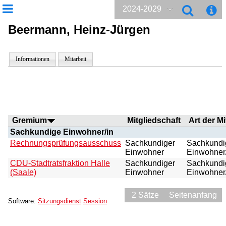
2024-2029
Beermann, Heinz-Jürgen
Informationen
Mitarbeit
Gremium
Mitgliedschaft
Art der Mi
Sachkundige Einwohner/in
Rechnungsprüfungsausschuss
Sachkundiger
Sachkundi
Einwohner
Einwohner
CDU-Stadtratsfraktion Halle
Sachkundiger
Sachkundi
(Saale)
Einwohner
Einwohner
2 Sätze
Seitenanfang
Software:
Sitzungsdienst
Session