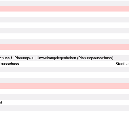
huss f. Planungs- u. Umweltangelegenheiten (Planungsausschuss)
tausschuss
Stadtha
at