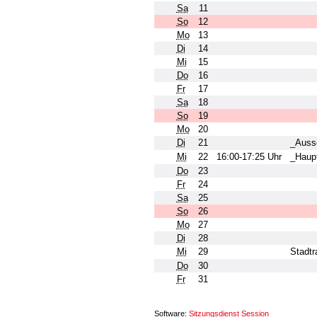
Sa
11
So
12
Mo
13
Di
14
Mi
15
Do
16
Fr
17
Sa
18
So
19
Mo
20
Di
21
_Aussc
Mi
22
16:00-17:25 Uhr
_Haup
Do
23
Fr
24
Sa
25
So
26
Mo
27
Di
28
Mi
29
Stadtr
Do
30
Fr
31
Software:
Sitzungsdienst
Session