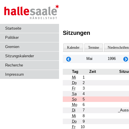
Startseite
Sitzungen
Politiker
Gremien
Kalender
Termine
Niederschriften
Sitzungskalender
Mai
1996
Recherche
Tag
Zeit
Sitzu
Impressum
Mi
1
Do
2
Fr
3
Sa
4
So
5
Mo
6
Di
7
_Aussc
Mi
8
Do
9
Fr
10