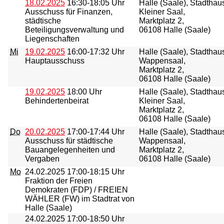
18.02.2025
16:30-18:05 Uhr
Halle (Saale), Stadthau
Ausschuss für Finanzen,
Kleiner Saal,
städtische
Marktplatz 2,
Beteiligungsverwaltung und
06108 Halle (Saale)
Liegenschaften
Mi
19.02.2025
16:00-17:32 Uhr
Halle (Saale), Stadthau
Hauptausschuss
Wappensaal,
Marktplatz 2,
06108 Halle (Saale)
19.02.2025
18:00 Uhr
Halle (Saale), Stadthau
Behindertenbeirat
Kleiner Saal,
Marktplatz 2,
06108 Halle (Saale)
Do
20.02.2025
17:00-17:44 Uhr
Halle (Saale), Stadthau
Ausschuss für städtische
Wappensaal,
Bauangelegenheiten und
Marktplatz 2,
Vergaben
06108 Halle (Saale)
Mo
24.02.2025
17:00-18:15 Uhr
Fraktion der Freien
Demokraten (FDP) / FREIEN
WÄHLER (FW) im Stadtrat von
Halle (Saale)
24.02.2025
17:00-18:50 Uhr