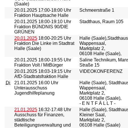
(Saale)
20.01.2025
17:00-18:00 Uhr
Schmeerstraße 1
Fraktion Hauptsache Halle
20.01.2025
18:00-19:10 Uhr
Stadthaus, Raum 105
Fraktion BÜNDNIS 90/DIE
GRÜNEN
20.01.2025
18:00-20:25 Uhr
Halle (Saale),Stadthaus
Fraktion Die Linke im Stadtrat
Wappensaal,
Halle (Saale)
Marktplatz 2,
06108 Halle (Saale),
20.01.2025
18:00-19:55 Uhr
Saline Technikum, Mans
Fraktion Volt / MitBürger
Straße 15
20.01.2025
18:03-19:15 Uhr
VIDEOKONFERENZ
AfD-Stadtratsfraktion Halle
Di
21.01.2025
16:00 Uhr
Halle (Saale), Stadthau
Unterausschuss
Wappensaal,
Jugendhilfeplanung
Marktplatz 2,
06108 Halle (Saale),
- E N T F Ä L L T -
21.01.2025
16:32-17:48 Uhr
Halle (Saale), Stadthau
Ausschuss für Finanzen,
Kleiner Saal,
städtische
Marktplatz 2,
Beteiligungsverwaltung und
06108 Halle (Saale)