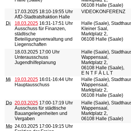
06108 Halle (Saale)
17.03.2025
18:10-19:55 Uhr
VIDEOKONFERENZ
AfD-Stadtratsfraktion Halle
Di
18.03.2025
16:31-17:51 Uhr
Halle (Saale), Stadthau
Ausschuss für Finanzen,
Kleiner Saal,
städtische
Marktplatz 2,
Beteiligungsverwaltung und
06108 Halle (Saale)
Liegenschaften
18.03.2025
17:00 Uhr
Halle (Saale), Stadthau
Unterausschuss
Wappensaal,
Jugendhilfeplanung
Marktplatz 2,
06108 Halle (Saale),
E N T F Ä L L T
Mi
19.03.2025
16:01-16:44 Uhr
Halle (Saale), Stadthau
Hauptausschuss
Wappensaal,
Marktplatz 2,
06108 Halle (Saale)
Do
20.03.2025
17:00-17:19 Uhr
Halle (Saale), Stadthau
Ausschuss für städtische
Wappensaal,
Bauangelegenheiten und
Marktplatz 2,
Vergaben
06108 Halle (Saale)
Mo
24.03.2025
17:00-19:15 Uhr