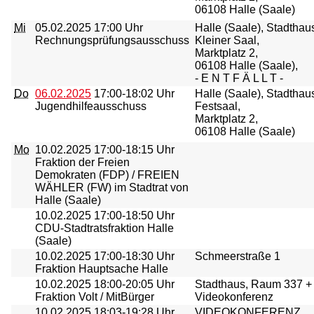
06108 Halle (Saale)
Mi
05.02.2025
17:00 Uhr
Halle (Saale), Stadthau
Rechnungsprüfungsausschuss
Kleiner Saal,
Marktplatz 2,
06108 Halle (Saale),
- E N T F Ä L L T -
Do
06.02.2025
17:00-18:02 Uhr
Halle (Saale), Stadthau
Jugendhilfeausschuss
Festsaal,
Marktplatz 2,
06108 Halle (Saale)
Mo
10.02.2025
17:00-18:15 Uhr
Fraktion der Freien
Demokraten (FDP) / FREIEN
WÄHLER (FW) im Stadtrat von
Halle (Saale)
10.02.2025
17:00-18:50 Uhr
CDU-Stadtratsfraktion Halle
(Saale)
10.02.2025
17:00-18:30 Uhr
Schmeerstraße 1
Fraktion Hauptsache Halle
10.02.2025
18:00-20:05 Uhr
Stadthaus, Raum 337 +
Fraktion Volt / MitBürger
Videokonferenz
10.02.2025
18:03-19:28 Uhr
VIDEOKONFERENZ