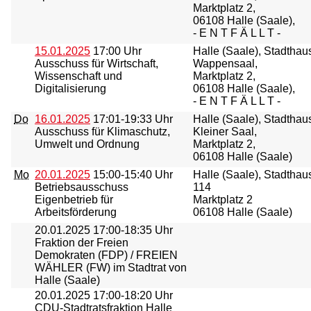
Marktplatz 2,
06108 Halle (Saale),
- E N T F Ä L L T -
15.01.2025
17:00 Uhr
Halle (Saale), Stadthau
Ausschuss für Wirtschaft,
Wappensaal,
Wissenschaft und
Marktplatz 2,
Digitalisierung
06108 Halle (Saale),
- E N T F Ä L L T -
Do
16.01.2025
17:01-19:33 Uhr
Halle (Saale), Stadthau
Ausschuss für Klimaschutz,
Kleiner Saal,
Umwelt und Ordnung
Marktplatz 2,
06108 Halle (Saale)
Mo
20.01.2025
15:00-15:40 Uhr
Halle (Saale), Stadtha
Betriebsausschuss
114
Eigenbetrieb für
Marktplatz 2
Arbeitsförderung
06108 Halle (Saale)
20.01.2025
17:00-18:35 Uhr
Fraktion der Freien
Demokraten (FDP) / FREIEN
WÄHLER (FW) im Stadtrat von
Halle (Saale)
20.01.2025
17:00-18:20 Uhr
CDU-Stadtratsfraktion Halle