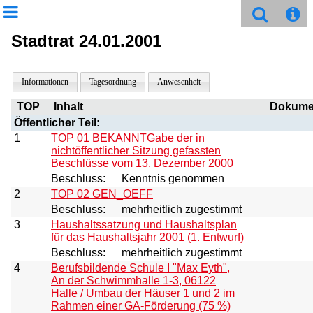
Stadtrat 24.01.2001
Informationen
Tagesordnung
Anwesenheit
TOP
Inhalt
Dokume
Öffentlicher Teil:
1
TOP 01 BEKANNTGabe der in
nichtöffentlicher Sitzung gefassten
Beschlüsse vom 13. Dezember 2000
Beschluss:
Kenntnis genommen
2
TOP 02 GEN_OEFF
Beschluss:
mehrheitlich zugestimmt
3
Haushaltssatzung und Haushaltsplan
für das Haushaltsjahr 2001 (1. Entwurf)
Beschluss:
mehrheitlich zugestimmt
4
Berufsbildende Schule I "Max Eyth",
An der Schwimmhalle 1-3, 06122
Halle / Umbau der Häuser 1 und 2 im
Rahmen einer GA-Förderung (75 %)