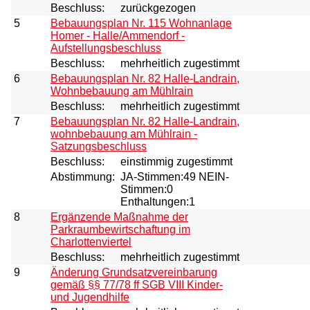
Beschluss:
zurückgezogen
5
Bebauungsplan Nr. 115 Wohnanlage
Homer - Halle/Ammendorf -
Aufstellungsbeschluss
Beschluss:
mehrheitlich zugestimmt
6
Bebauungsplan Nr. 82 Halle-Landrain,
Wohnbebauung am Mühlrain
Beschluss:
mehrheitlich zugestimmt
7
Bebauungsplan Nr. 82 Halle-Landrain,
wohnbebauung am Mühlrain -
Satzungsbeschluss
Beschluss:
einstimmig zugestimmt
Abstimmung:
JA-Stimmen:49 NEIN-
Stimmen:0
Enthaltungen:1
8
Ergänzende Maßnahme der
Parkraumbewirtschaftung im
Charlottenviertel
Beschluss:
mehrheitlich zugestimmt
9
Änderung Grundsatzvereinbarung
gemäß §§ 77/78 ff SGB VIII Kinder-
und Jugendhilfe