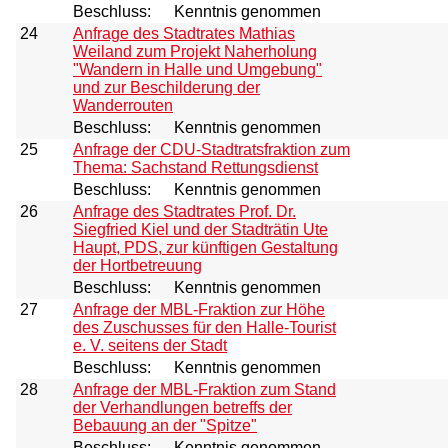
Beschluss:
Kenntnis genommen
24
Anfrage des Stadtrates Mathias
Weiland zum Projekt Naherholung
"Wandern in Halle und Umgebung"
und zur Beschilderung der
Wanderrouten
Beschluss:
Kenntnis genommen
25
Anfrage der CDU-Stadtratsfraktion zum
Thema: Sachstand Rettungsdienst
Beschluss:
Kenntnis genommen
26
Anfrage des Stadtrates Prof. Dr.
Siegfried Kiel und der Stadträtin Ute
Haupt, PDS, zur künftigen Gestaltung
der Hortbetreuung
Beschluss:
Kenntnis genommen
27
Anfrage der MBL-Fraktion zur Höhe
des Zuschusses für den Halle-Tourist
e. V. seitens der Stadt
Beschluss:
Kenntnis genommen
28
Anfrage der MBL-Fraktion zum Stand
der Verhandlungen betreffs der
Bebauung an der "Spitze"
Beschluss:
Kenntnis genommen