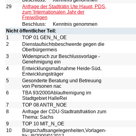
29
Anfrage der Stadträtin Ute Haupt, PDS,
zum 'Internationalen Jahr der
Freiwilligen
Beschluss:
Kenntnis genommen
Nicht öffentlicher Teil:
1
TOP 01 GEN_N_OE
2
Dienstaufsichtsbeschwerde gegen die
Oberbürgermeis
3
Widerspruch zur Beschlussvorlage -
Genehmigung ein
4
Entwicklungsmaßnahme Heide-Süd,
Entwicklungsträger
5
Gesonderte Beratung und Betreuung
von Personen nac
6
TBA 93/2000Ablaufreinigung im
Stadtgebiet HalleRei
7
TOP 08 ANTR_NOE
8
Anfrage der CDU-Stadtratsfraktion zum
Thema: Sachs
9
TOP 10 MIT_N_OE
10
Bürgschaftsangelegenheiten,Vorlagen-
Nr.: III/2000/012012