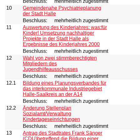
Beschluss:
mehrheitlich zugestimmt
10
Gemeindenahe Psychiatrieplanung
der Stadt Halle
Beschluss:
mehrheitlich zugestimmt
11
Auswertung des Kinderjahres: was:für
Kinder! Umsetzung nachhaltiger
Projekte in der Stadt Halle als
Ergebnisse des Kinderjahres 2000
Beschluss:
mehrheitlich zugestimmt
12
Wahl von zwei stimmberechtigten
Mitgliedern des
Jugendhilfeausschusses
Beschluss:
mehrheitlich zugestimmt
12.1
Bildung eines Planungsverbandes für
das interkommunale Industriegebiet
Halle-Saalkreis an der A14
Beschluss:
mehrheitlich zugestimmt
12.2
Änderung Stellenplan
Sozialamt/Verwaltung
Kindertageseinrichtungen
Beschluss:
mehrheitlich zugestimmt
13
Antrag des Stadtrates Frank Sänger
(CDU)betreffend die Bildung einer