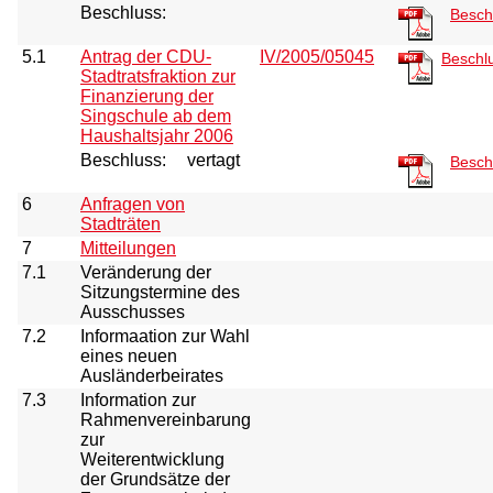
Beschluss:
Besch
5.1
Antrag der CDU-
IV/2005/05045
Beschl
Stadtratsfraktion zur
Finanzierung der
Singschule ab dem
Haushaltsjahr 2006
Beschluss:
vertagt
Besch
6
Anfragen von
Stadträten
7
Mitteilungen
7.1
Veränderung der
Sitzungstermine des
Ausschusses
7.2
Informaation zur Wahl
eines neuen
Ausländerbeirates
7.3
Information zur
Rahmenvereinbarung
zur
Weiterentwicklung
der Grundsätze der