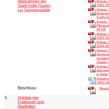
Maßnahmen der
Anlage 
1992
25
Stadt Halle (Saale)
Anlage 
zur Seniorenpolitik
Begegnu
Treffs f
Anlage 1
Pflegepl
49 KB
Anlage 
2003
26
Anlage 
2004
26
Anlage 8
Seniore
sozialen
(Saale)
Anlage 9
altersg
in Halle
Anlagen
1992 1
Beschluss:
Besch
5
Anträge von
Fraktionen und
Stadträten