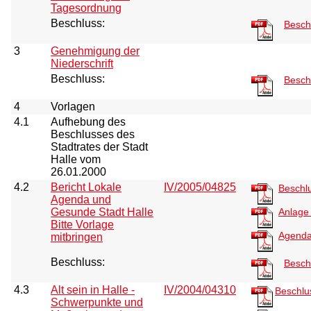
Tagesordnung
Beschluss:
Besch
3
Genehmigung der
Niederschrift
Beschluss:
Besch
4
Vorlagen
4.1
Aufhebung des
Beschlusses des
Stadtrates der Stadt
Halle vom
26.01.2000
4.2
Bericht Lokale
IV/2005/04825
Beschl
Agenda und
Gesunde Stadt Halle
Anlag
Bitte Vorlage
Agenda
mitbringen
Beschluss:
Besch
4.3
Alt sein in Halle -
IV/2004/04310
Beschlu
Schwerpunkte und