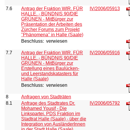
7.6
Antrag der Fraktion WIR. FÜR
IV/2006/05913
HALLE. - BÜNDNIS 90/DIE
GRÜNEN - MitBürger zur
Präsentation der Arbeiten des
Zürcher Forums zum Projekt
"Phänomena" in Halle (Saale)
Beschluss:
verwiesen
7.7
Antrag der Fraktion WIR. FÜR
IV/2006/05916
HALLE. - BÜNDNIS 90/DIE
GRÜNEN - MitBürger zur
Erstellung eines Baulücken-
und Leerstandskatasters für
Halle (Saale)
Beschluss:
verwiesen
8
Anfragen von Stadträten
8.1
Anfrage des Stadtrates Dr.
IV/2006/05792
Mohamed Yousif - Die
Linkspartei. PDS Fraktion im
Stadtrat Halle (Saale) - über die
Integration von AusländerInnen
in der Stadt Halle (Saale)