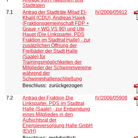
Stadträten
7.1
Antrag der Stadträte Milad El-
IV/2006/05912
Khalil (CDU), Andreas Hajek
(Fraktionsgemeinschaft FDP +
Graue + WG VS 90) und Ute
Haupt (Die Linkspartei. PDS
Fraktion im Stadtrat Halle) - zur
zusätzlichen Öffnung der
Freibäder der Stadt Halle
(Saale) für
Trainingsmöglichkeiten der
Mitglieder der Schwimmvereine
während der
Schwimmhallenschließung
Beschluss:
zurückgezogen
7.2
Antrag der Fraktion Die
IV/2006/05908
Linkspartei. PDS im Stadtrat
Halle (Saale) - zur Entsendung
eines Mitgliedes in den
Aufsichtsrat der
Energieversorgung Halle GmbH
(EVH)
Beschluss:
mehrheitlich