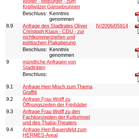
Wolter - MitBürger - zum
Kröllwitzer Gänsebrunnen
Beschluss:
Kenntnis
genommen
8.9
Anfrage des Stadtrates Oliver
IV/2006/05914
Christoph Klaus - CDU - zur
nichtkommerziellen und
politischen Plakatierung
Beschluss:
Kenntnis
genommen
9
mündliche Anfragen von
Stadträten
Beschluss:
9.1
Anfrage Herr Misch zum Thema
Graffiti
9.2
Anfrage Frau Wolff zu
Öffnungszeiten der Freibäder
9.3
Anfrage Frau Wolff zu den
Fachkonzepten der Kulturinsel
und des Thalia-Theaters
9.4
Anfrage Herr Bauersfeld zum
HERMES-Areal