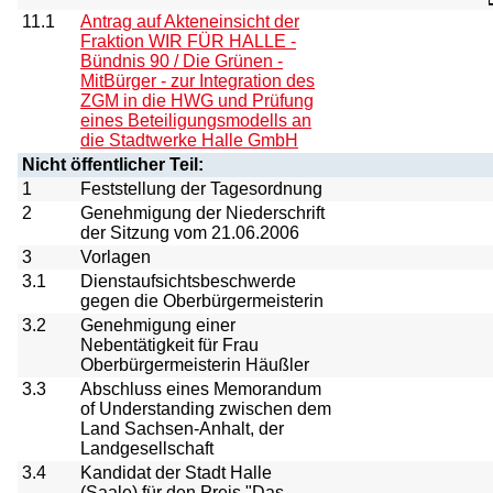
11.1
Antrag auf Akteneinsicht der
Fraktion WIR FÜR HALLE -
Bündnis 90 / Die Grünen -
MitBürger - zur Integration des
ZGM in die HWG und Prüfung
eines Beteiligungsmodells an
die Stadtwerke Halle GmbH
Nicht öffentlicher Teil:
1
Feststellung der Tagesordnung
2
Genehmigung der Niederschrift
der Sitzung vom 21.06.2006
3
Vorlagen
3.1
Dienstaufsichtsbeschwerde
gegen die Oberbürgermeisterin
3.2
Genehmigung einer
Nebentätigkeit für Frau
Oberbürgermeisterin Häußler
3.3
Abschluss eines Memorandum
of Understanding zwischen dem
Land Sachsen-Anhalt, der
Landgesellschaft
3.4
Kandidat der Stadt Halle
(Saale) für den Preis "Das