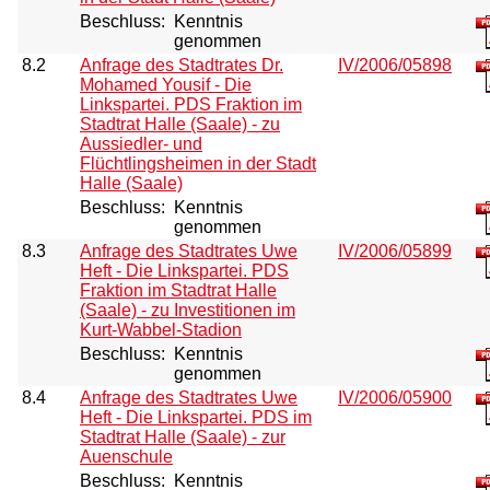
Beschluss:
Kenntnis
genommen
8.2
Anfrage des Stadtrates Dr.
IV/2006/05898
Mohamed Yousif - Die
Linkspartei. PDS Fraktion im
Stadtrat Halle (Saale) - zu
Aussiedler- und
Flüchtlingsheimen in der Stadt
Halle (Saale)
Beschluss:
Kenntnis
genommen
8.3
Anfrage des Stadtrates Uwe
IV/2006/05899
Heft - Die Linkspartei. PDS
Fraktion im Stadtrat Halle
(Saale) - zu Investitionen im
Kurt-Wabbel-Stadion
Beschluss:
Kenntnis
genommen
8.4
Anfrage des Stadtrates Uwe
IV/2006/05900
Heft - Die Linkspartei. PDS im
Stadtrat Halle (Saale) - zur
Auenschule
Beschluss:
Kenntnis