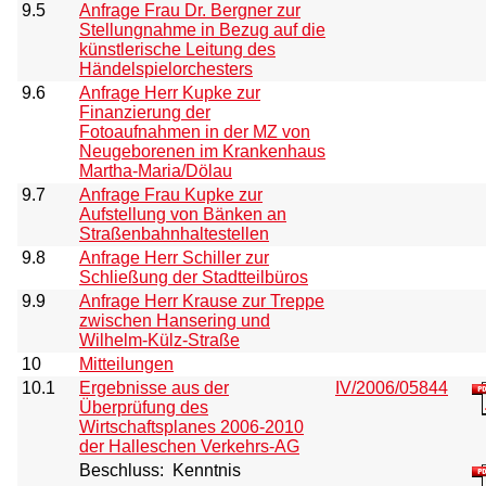
9.5
Anfrage Frau Dr. Bergner zur
Stellungnahme in Bezug auf die
künstlerische Leitung des
Händelspielorchesters
9.6
Anfrage Herr Kupke zur
Finanzierung der
Fotoaufnahmen in der MZ von
Neugeborenen im Krankenhaus
Martha-Maria/Dölau
9.7
Anfrage Frau Kupke zur
Aufstellung von Bänken an
Straßenbahnhaltestellen
9.8
Anfrage Herr Schiller zur
Schließung der Stadtteilbüros
9.9
Anfrage Herr Krause zur Treppe
zwischen Hansering und
Wilhelm-Külz-Straße
10
Mitteilungen
10.1
Ergebnisse aus der
IV/2006/05844
Überprüfung des
Wirtschaftsplanes 2006-2010
der Halleschen Verkehrs-AG
Beschluss:
Kenntnis