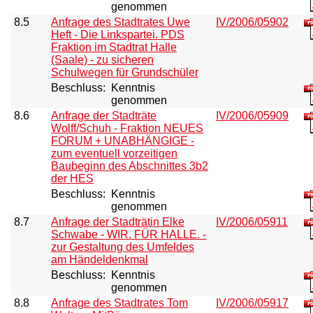
genommen
8.5
Anfrage des Stadtrates Uwe
IV/2006/05902
Heft - Die Linkspartei. PDS
Fraktion im Stadtrat Halle
(Saale) - zu sicheren
Schulwegen für Grundschüler
Beschluss:
Kenntnis
genommen
8.6
Anfrage der Stadträte
IV/2006/05909
Wolff/Schuh - Fraktion NEUES
FORUM + UNABHÄNGIGE -
zum eventuell vorzeitigen
Baubeginn des Abschnittes 3b2
der HES
Beschluss:
Kenntnis
genommen
8.7
Anfrage der Stadträtin Elke
IV/2006/05911
Schwabe - WIR. FÜR HALLE. -
zur Gestaltung des Umfeldes
am Händeldenkmal
Beschluss:
Kenntnis
genommen
8.8
Anfrage des Stadtrates Tom
IV/2006/05917