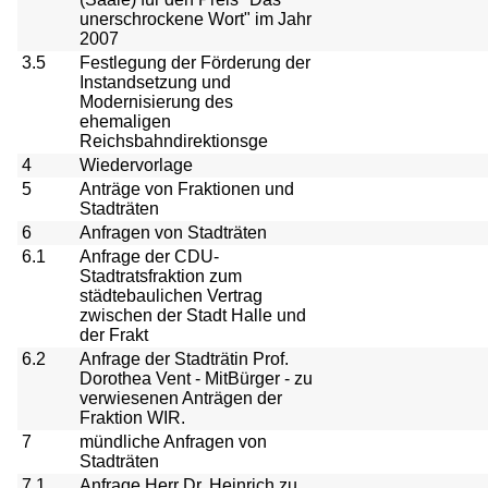
unerschrockene Wort" im Jahr
2007
3.5
Festlegung der Förderung der
Instandsetzung und
Modernisierung des
ehemaligen
Reichsbahndirektionsge
4
Wiedervorlage
5
Anträge von Fraktionen und
Stadträten
6
Anfragen von Stadträten
6.1
Anfrage der CDU-
Stadtratsfraktion zum
städtebaulichen Vertrag
zwischen der Stadt Halle und
der Frakt
6.2
Anfrage der Stadträtin Prof.
Dorothea Vent - MitBürger - zu
verwiesenen Anträgen der
Fraktion WIR.
7
mündliche Anfragen von
Stadträten
7.1
Anfrage Herr Dr. Heinrich zu