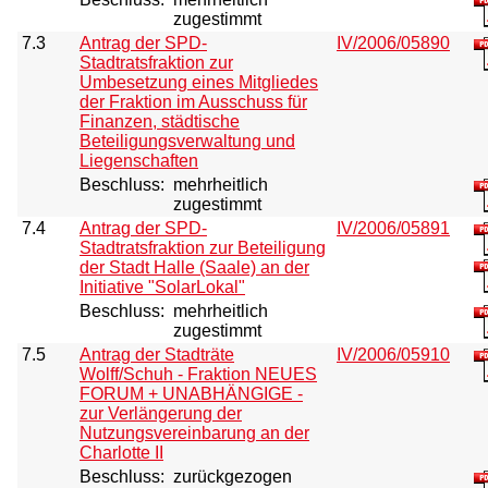
zugestimmt
7.3
Antrag der SPD-
IV/2006/05890
Stadtratsfraktion zur
Umbesetzung eines Mitgliedes
der Fraktion im Ausschuss für
Finanzen, städtische
Beteiligungsverwaltung und
Liegenschaften
Beschluss:
mehrheitlich
zugestimmt
7.4
Antrag der SPD-
IV/2006/05891
Stadtratsfraktion zur Beteiligung
der Stadt Halle (Saale) an der
Initiative "SolarLokal"
Beschluss:
mehrheitlich
zugestimmt
7.5
Antrag der Stadträte
IV/2006/05910
Wolff/Schuh - Fraktion NEUES
FORUM + UNABHÄNGIGE -
zur Verlängerung der
Nutzungsvereinbarung an der
Charlotte II
Beschluss:
zurückgezogen