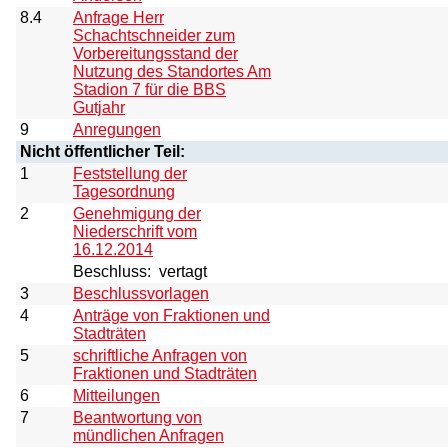
8.4
Anfrage Herr
Schachtschneider zum
Vorbereitungsstand der
Nutzung des Standortes Am
Stadion 7 für die BBS
Gutjahr
9
Anregungen
Nicht öffentlicher Teil:
1
Feststellung der
Tagesordnung
2
Genehmigung der
Niederschrift vom
16.12.2014
Beschluss:
vertagt
3
Beschlussvorlagen
4
Anträge von Fraktionen und
Stadträten
5
schriftliche Anfragen von
Fraktionen und Stadträten
6
Mitteilungen
7
Beantwortung von
mündlichen Anfragen