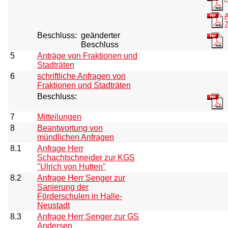
A
Beschluss:
geänderter
Beschluss
5
Anträge von Fraktionen und
Stadträten
6
schriftliche Anfragen von
Fraktionen und Stadträten
Beschluss:
7
Mitteilungen
8
Beantwortung von
mündlichen Anfragen
8.1
Anfrage Herr
Schachtschneider zur KGS
"Ulrich von Hutten"
8.2
Anfrage Herr Senger zur
Sanierung der
Förderschulen in Halle-
Neustadt
8.3
Anfrage Herr Senger zur GS
Andersen