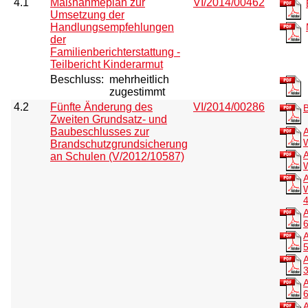
4.1
Maßnahmeplan zur
VI/2014/00462
Umsetzung der
Handlungsempfehlungen
der
Familienberichterstattung -
Teilbericht Kinderarmut
Beschluss:
mehrheitlich
zugestimmt
4.2
Fünfte Änderung des
VI/2014/00286
Zweiten Grundsatz- und
Baubeschlusses zur
A
Brandschutzgrundsicherung
an Schulen (V/2012/10587)
A