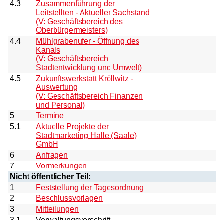
4.3
Zusammenführung der
Leitstellten - Aktueller Sachstand
(V: Geschäftsbereich des
Oberbürgermeisters)
4.4
Mühlgrabenufer - Öffnung des
Kanals
(V: Geschäftsbereich
Stadtentwicklung und Umwelt)
4.5
Zukunftswerkstatt Kröllwitz -
Auswertung
(V: Geschäftsbereich Finanzen
und Personal)
5
Termine
5.1
Aktuelle Projekte der
Stadtmarketing Halle (Saale)
GmbH
6
Anfragen
7
Vormerkungen
Nicht öffentlicher Teil:
1
Feststellung der Tagesordnung
2
Beschlussvorlagen
3
Mitteilungen
3.1
Verwaltungsvorschrift