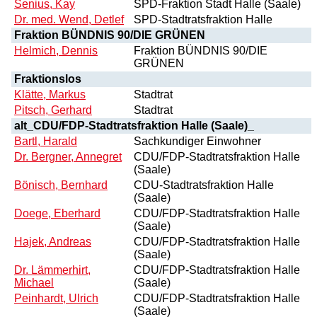
Senius, Kay
SPD-Fraktion Stadt Halle (Saale)
Dr. med. Wend, Detlef
SPD-Stadtratsfraktion Halle
Fraktion BÜNDNIS 90/DIE GRÜNEN
Helmich, Dennis
Fraktion BÜNDNIS 90/DIE
GRÜNEN
Fraktionslos
Klätte, Markus
Stadtrat
Pitsch, Gerhard
Stadtrat
alt_CDU/FDP-Stadtratsfraktion Halle (Saale)_
Bartl, Harald
Sachkundiger Einwohner
Dr. Bergner, Annegret
CDU/FDP-Stadtratsfraktion Halle
(Saale)
Bönisch, Bernhard
CDU-Stadtratsfraktion Halle
(Saale)
Doege, Eberhard
CDU/FDP-Stadtratsfraktion Halle
(Saale)
Hajek, Andreas
CDU/FDP-Stadtratsfraktion Halle
(Saale)
Dr. Lämmerhirt,
CDU/FDP-Stadtratsfraktion Halle
Michael
(Saale)
Peinhardt, Ulrich
CDU/FDP-Stadtratsfraktion Halle
(Saale)