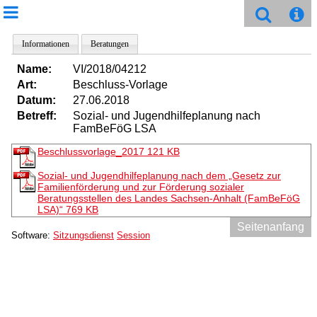
Informationen
Beratungen
Name:
VI/2018/04212
Art:
Beschluss-Vorlage
Datum:
27.06.2018
Betreff:
Sozial- und Jugendhilfeplanung nach
FamBeFöG LSA
Beschlussvorlage_2017
121 KB
Sozial- und Jugendhilfeplanung nach dem „Gesetz zur
Familienförderung und zur Förderung sozialer
Beratungsstellen des Landes Sachsen-Anhalt (FamBeFöG
LSA)“
769 KB
Seitenanfang
Software:
Sitzungsdienst
Session